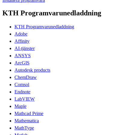
Installera programvara
KTH Programvarunedladdning
KTH Programvarunedladdning
Adobe
Affinity
AI-tjänster
ANSYS
ArcGIS
Autodesk products
ChemDraw
Comsol
Endnote
LabVIEW
Maple
Mathcad Prime
Mathematica
MathType