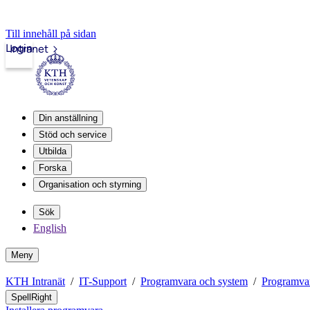
Till innehåll på sidan
Login
Intranet
Din anställning
Stöd och service
Utbilda
Forska
Organisation och styrning
Sök
English
Meny
KTH Intranät
IT-Support
Programvara och system
Programva
SpellRight