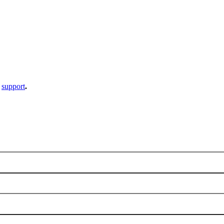
e
support
.