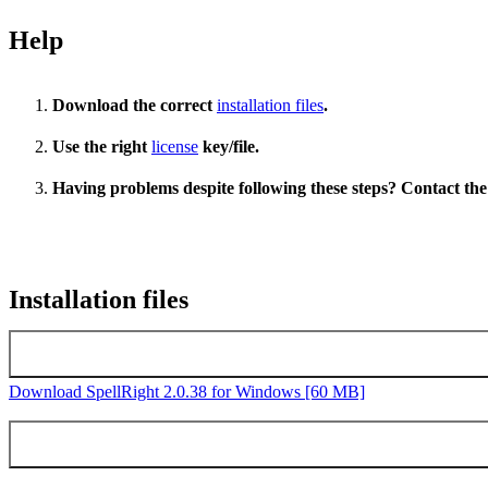
Help
Download the correct
installation files
.
Use the right
license
key/file.
Having problems despite following these steps? Contact th
Installation files
Latest version SpellRight Windows
Download SpellRight 2.0.38 for Windows [60 MB]
Earlier versions SpellRight Windows