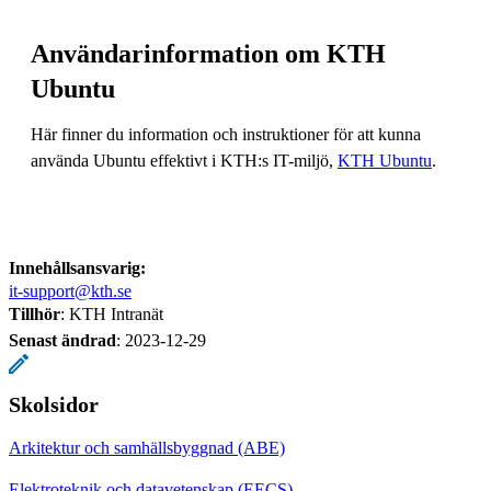
Användarinformation om KTH
Ubuntu
Här finner du information och instruktioner för att kunna
använda Ubuntu effektivt i KTH:s IT-miljö,
KTH Ubuntu
.
Innehållsansvarig:
it-support@kth.se
Tillhör
: KTH Intranät
Senast ändrad
:
2023-12-29
Skolsidor
Arkitektur och samhällsbyggnad (ABE)
Elektroteknik och datavetenskap (EECS)