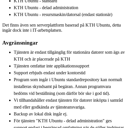
KTH Ubuntu - standard
KTH Ubuntu - delad administration
KTH Ubuntu - resursmaskin/datorsal (endast stationär)
Det finns även sen serverplattform baserad på KTH Ubuntu, detta
ingår dock inte i IT-arbetsplatsen.
Avgränsningar
Tjänsten är endast tillgänglig för stationära datorer som ägs av
KTH och är placerade på KTH
Tjänsten omfattar inte applikationssupport
Support erbjuds endast under kontorstid
Program som ingår i Ubuntu standardrepository kan normalt
installeras skyndsamt på begäran. Annan programvara
bedöms vid beställning (som därför bör ske i god tid).
Vi tillhandahåller endast tjänsten för datorer inköpta i samråd
med eller godkända av tjänsteansvariga.
Backup av lokal disk ingår ej.
För tjänsten "KTH Ubuntu - delad administration" ges
support endast i begränsad omfattning när de gäller ändringar