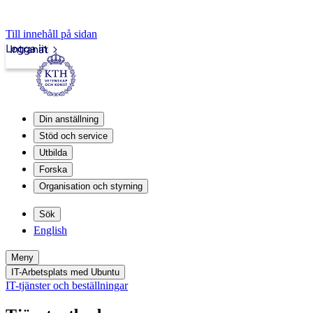
Till innehåll på sidan
Logga in
Intranät
Din anställning
Stöd och service
Utbilda
Forska
Organisation och styrning
Sök
English
Meny
IT-Arbetsplats med Ubuntu
IT-tjänster och beställningar