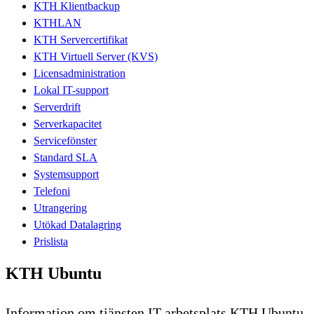
KTH Klientbackup
KTHLAN
KTH Servercertifikat
KTH Virtuell Server (KVS)
Licensadministration
Lokal IT-support
Serverdrift
Serverkapacitet
Servicefönster
Standard SLA
Systemsupport
Telefoni
Utrangering
Utökad Datalagring
Prislista
KTH Ubuntu
Information om tjänsten IT-arbetsplats KTH Ubuntu.