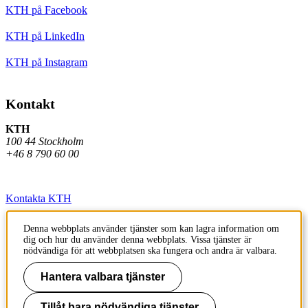
KTH på Facebook
KTH på LinkedIn
KTH på Instagram
Kontakt
KTH
100 44 Stockholm
+46 8 790 60 00
Kontakta KTH
Jobba på KTH
Denna webbplats använder tjänster som kan lagra information om
dig och hur du använder denna webbplats. Vissa tjänster är
Press och media
nödvändiga för att webbplatsen ska fungera och andra är valbara.
Faktura och betalning KTH
Hantera valbara tjänster
Om KTH:s webbplatser
Tillåt bara nödvändiga tjänster