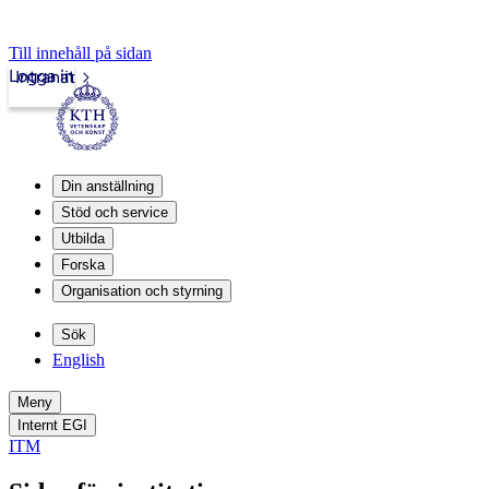
Till innehåll på sidan
Logga in
Intranät
Din anställning
Stöd och service
Utbilda
Forska
Organisation och styrning
Sök
English
Meny
Internt EGI
ITM