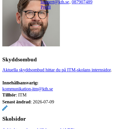
laumert@kth.se
,
08790
7489
Profil
Skyddsombud
Aktuella skyddsombud hittar du på ITM-skolans internsidor
.
Innehållsansvarig:
kommunikation-itm@kth.se
Tillhör
: ITM
Senast ändrad
:
2026-07-09
Skolsidor