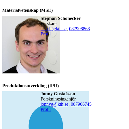
Materialvetenskap (MSE)
Stephan Schönecker
forskare
stesch@kth.se
,
08790
8868
Profil
Produktionsutveckling (IPU)
Jonny Gustafsson
forskningsingenjör
jonnyg@kth.se
,
08790
6745
Profil