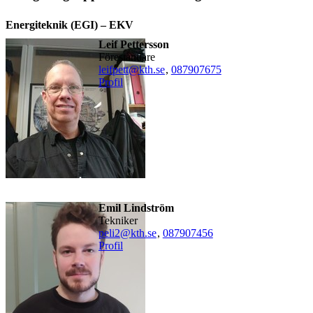
Energiteknik (EGI) – EKV
Leif Pettersson
Föreståndare
leifpett@kth.se
,
08790
7675
Profil
Emil Lindström
tekniker
peli2@kth.se
,
08790
7456
Profil