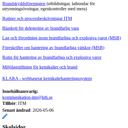
Brandskyddsföreningen
(utbildningar, lathundar för
utrymningsövningar, egenkontroller med mera)
Rutiner och processbeskrivningar ITM
Blankett för delegering av brandfarlig vara
Lag och förordning inom brandfarliga och explosiva varor (MSB)
Föreskrifter om hantering av brandfarliga vätskor (MSB)
Rutin för hantering av brandfarliga och explosiva varor
Miljölagstiftning för kemikalier och brand
KLARA - webbaserat kemikaliehanteringssystem
Innehållsansvarig:
kommunikation-itm@kth.se
Tillhör
: ITM
Senast ändrad
:
2026-05-06
Skolsidor