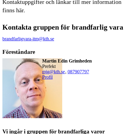
Kontaktuppgifter och länkar till mer information
finns här.
Kontakta gruppen för brandfarlig vara
brandfarligvara-itm@kth.se
Föreståndare
Martin Edin Grimheden
prefekt
mjg@kth.se
,
08790
7797
Profil
Vi ingår i gruppen för brandfarliga varor