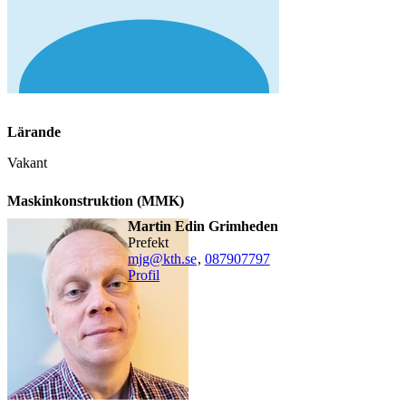
Lärande
Vakant
Maskinkonstruktion (MMK)
Martin Edin Grimheden
prefekt
mjg@kth.se
,
08790
7797
Profil