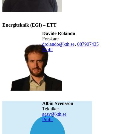
Energiteknik (EGI) – ETT
Davide Rolando
forskare
drolando@kth.se
,
08790
7435
Profil
Albin Svensson
tekniker
agsv@kth.se
Profil