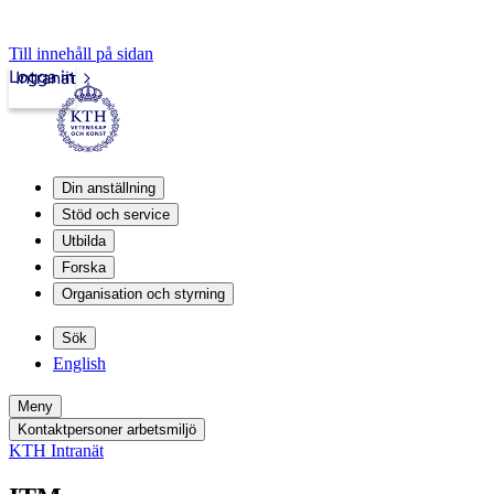
Till innehåll på sidan
Logga in
Intranät
Din anställning
Stöd och service
Utbilda
Forska
Organisation och styrning
Sök
English
Meny
Kontaktpersoner arbetsmiljö
KTH Intranät