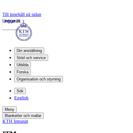
Till innehåll på sidan
Logga in
Intranät
Din anställning
Stöd och service
Utbilda
Forska
Organisation och styrning
Sök
English
Meny
Blanketter och mallar
KTH Intranät