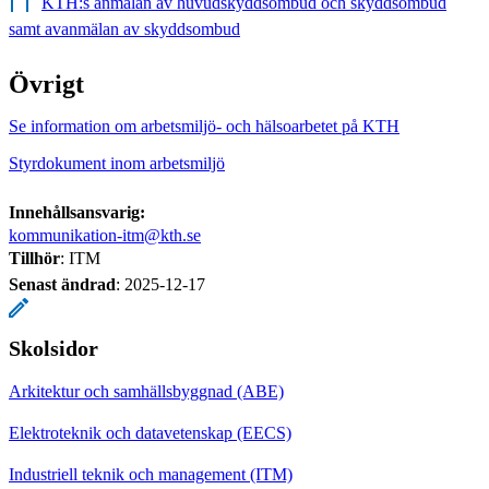
KTH:s anmälan av huvudskyddsombud och skyddsombud
samt avanmälan av skyddsombud
Övrigt
Se information om arbetsmiljö- och hälsoarbetet på KTH
Styrdokument inom arbetsmiljö
Innehållsansvarig:
kommunikation-itm@kth.se
Tillhör
: ITM
Senast ändrad
:
2025-12-17
Skolsidor
Arkitektur och samhällsbyggnad (ABE)
Elektroteknik och datavetenskap (EECS)
Industriell teknik och management (ITM)