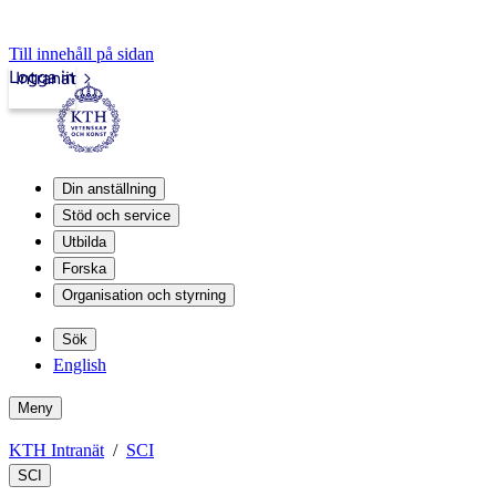
Till innehåll på sidan
Logga in
Intranät
Din anställning
Stöd och service
Utbilda
Forska
Organisation och styrning
Sök
English
Meny
KTH Intranät
SCI
SCI