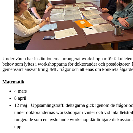
Under våren har institutionerna arrangerat workshoppar för fakultete
behov som lyftes i workshopparna för doktorander och postdoktorer. Må
gemensamt ansvar kring JML-frågor och att enas om konkreta åtgärder
Matematik
4 mars
8 april
12 maj - Uppsamlingsträff: deltagarna gick igenom de frågor o
under doktorandernas workshoppar i vinter och vid fakultetsträf
fungerade som en avslutande workshop där tidigare diskussion
upp.