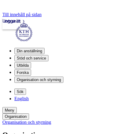
Till innehåll på sidan
Logga in
Intranät
Din anställning
Stöd och service
Utbilda
Forska
Organisation och styrning
Sök
English
Meny
Organisation
Organisation och styrning