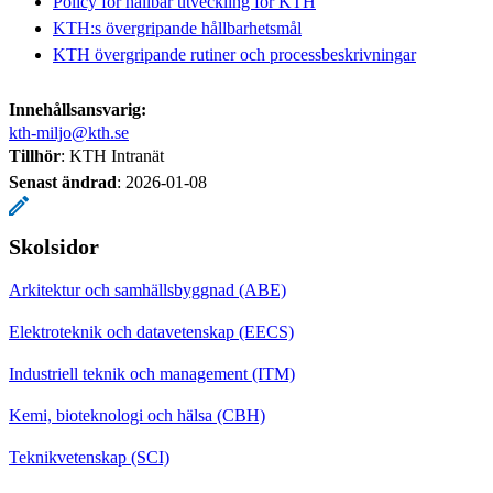
Policy för hållbar utveckling för KTH
KTH:s övergripande hållbarhetsmål
KTH övergripande rutiner och processbeskrivningar
Innehållsansvarig:
kth-miljo@kth.se
Tillhör
: KTH Intranät
Senast ändrad
:
2026-01-08
Skolsidor
Arkitektur och samhällsbyggnad (ABE)
Elektroteknik och datavetenskap (EECS)
Industriell teknik och management (ITM)
Kemi, bioteknologi och hälsa (CBH)
Teknikvetenskap (SCI)