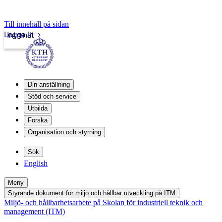
Till innehåll på sidan
Logga in
Intranät
Din anställning
Stöd och service
Utbilda
Forska
Organisation och styrning
Sök
English
Meny
Styrande dokument för miljö och hållbar utveckling på ITM
Miljö- och hållbarhetsarbete på Skolan för industriell teknik och
management (ITM)