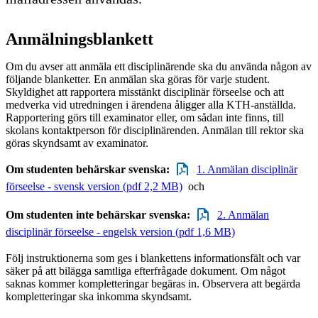
Anmälningsblankett
Om du avser att anmäla ett disciplinärende ska du använda någon av
följande blanketter. En anmälan ska göras för varje student.
Skyldighet att rapportera misstänkt disciplinär förseelse och att
medverka vid utredningen i ärendena åligger alla KTH-anställda.
Rapportering görs till examinator eller, om sådan inte finns, till
skolans kontaktperson för disciplinärenden. Anmälan till rektor ska
göras skyndsamt av examinator.
Om studenten behärskar svenska:
1. Anmälan disciplinär
förseelse - svensk version (pdf 2,2 MB)
och
Om studenten inte behärskar svenska:
2. Anmälan
disciplinär förseelse - engelsk version (pdf 1,6 MB)
Följ instruktionerna som ges i blankettens informationsfält och var
säker på att bilägga samtliga efterfrågade dokument. Om något
saknas kommer kompletteringar begäras in. Observera att begärda
kompletteringar ska inkomma skyndsamt.