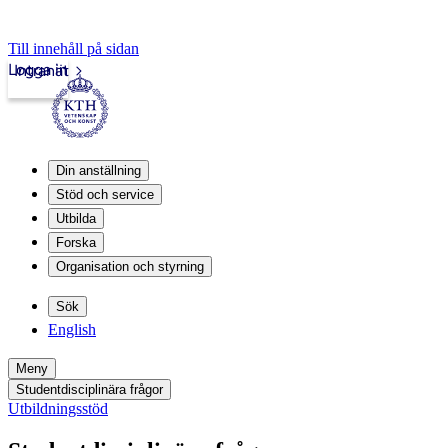
Till innehåll på sidan
Logga in
Intranät
Din anställning
Stöd och service
Utbilda
Forska
Organisation och styrning
Sök
English
Meny
Studentdisciplinära frågor
Utbildningsstöd