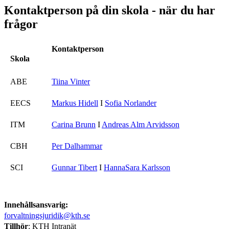
Kontaktperson på din skola - när du har
frågor
Kontaktperson
Skola
ABE
Tiina Vinter
EECS
Markus Hidell
I
Sofia Norlander
ITM
Carina Brunn
I
Andreas Alm Arvidsson
CBH
Per Dalhammar
SCI
Gunnar Tibert
I
HannaSara Karlsson
Innehållsansvarig:
forvaltningsjuridik@kth.se
Tillhör
: KTH Intranät