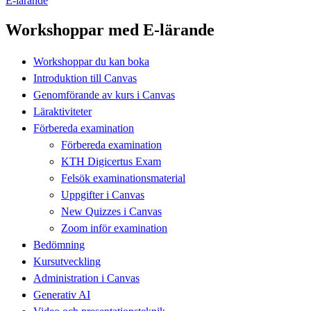
E-lärande
Workshoppar med E-lärande
Workshoppar du kan boka
Introduktion till Canvas
Genomförande av kurs i Canvas
Läraktiviteter
Förbereda examination
Förbereda examination
KTH Digicertus Exam
Felsök examinationsmaterial
Uppgifter i Canvas
New Quizzes i Canvas
Zoom inför examination
Bedömning
Kursutveckling
Administration i Canvas
Generativ AI