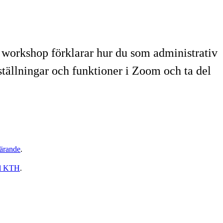
orkshop förklarar hur du som administrativ
ställningar och funktioner i Zoom och ta del
ärande
.
ll KTH
.