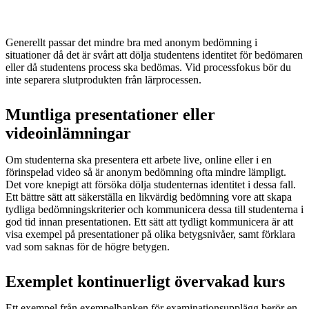
Generellt passar det mindre bra med anonym bedömning i
situationer då det är svårt att dölja studentens identitet för bedömaren
eller då studentens process ska bedömas. Vid processfokus bör du
inte separera slutprodukten från lärprocessen.
Muntliga presentationer eller
videoinlämningar
Om studenterna ska presentera ett arbete live, online eller i en
förinspelad video så är anonym bedömning ofta mindre lämpligt.
Det vore knepigt att försöka dölja studenternas identitet i dessa fall.
Ett bättre sätt att säkerställa en likvärdig bedömning vore att skapa
tydliga bedömningskriterier och kommunicera dessa till studenterna i
god tid innan presentationen. Ett sätt att tydligt kommunicera är att
visa exempel på presentationer på olika betygsnivåer, samt förklara
vad som saknas för de högre betygen.
Exemplet kontinuerligt övervakad kurs
Ett exempel från exempelbanken för examinationsupplägg berör en