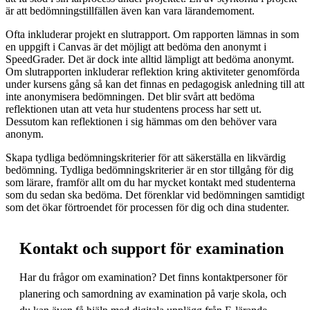
är att bedömningstillfällen även kan vara lärandemoment.
Ofta inkluderar projekt en slutrapport. Om rapporten lämnas in som
en uppgift i Canvas är det möjligt att bedöma den anonymt i
SpeedGrader. Det är dock inte alltid lämpligt att bedöma anonymt.
Om slutrapporten inkluderar reflektion kring aktiviteter genomförda
under kursens gång så kan det finnas en pedagogisk anledning till att
inte anonymisera bedömningen. Det blir svårt att bedöma
reflektionen utan att veta hur studentens process har sett ut.
Dessutom kan reflektionen i sig hämmas om den behöver vara
anonym.
Skapa tydliga bedömningskriterier för att säkerställa en likvärdig
bedömning. Tydliga bedömningskriterier är en stor tillgång för dig
som lärare, framför allt om du har mycket kontakt med studenterna
som du sedan ska bedöma. Det förenklar vid bedömningen samtidigt
som det ökar förtroendet för processen för dig och dina studenter.
Kontakt och support för examination
Har du frågor om examination? Det finns kontaktpersoner för
planering och samordning av examination på varje skola, och