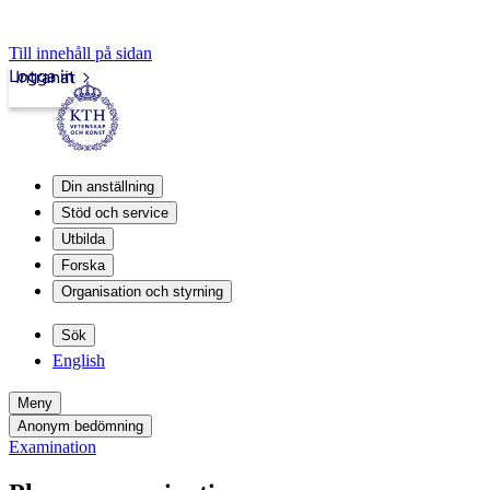
Till innehåll på sidan
Logga in
Intranät
Din anställning
Stöd och service
Utbilda
Forska
Organisation och styrning
Sök
English
Meny
Anonym bedömning
Examination