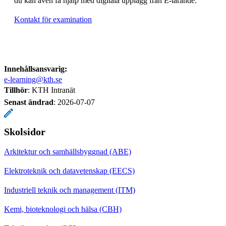
du kan även få hjälp med digitala upplägg från E-lärande.
Kontakt för examination
Innehållsansvarig:
e-learning@kth.se
Tillhör
: KTH Intranät
Senast ändrad
:
2026-07-07
Skolsidor
Arkitektur och samhällsbyggnad (ABE)
Elektroteknik och datavetenskap (EECS)
Industriell teknik och management (ITM)
Kemi, bioteknologi och hälsa (CBH)