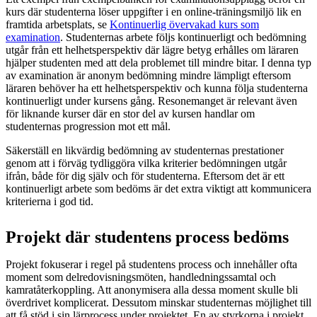
kurs där studenterna löser uppgifter i en online-träningsmiljö lik en
framtida arbetsplats, se
Kontinuerlig övervakad kurs som
examination
. Studenternas arbete följs kontinuerligt och bedömning
utgår från ett helhetsperspektiv där lägre betyg erhålles om läraren
hjälper studenten med att dela problemet till mindre bitar. I denna typ
av examination är anonym bedömning mindre lämpligt eftersom
läraren behöver ha ett helhetsperspektiv och kunna följa studenterna
kontinuerligt under kursens gång. Resonemanget är relevant även
för liknande kurser där en stor del av kursen handlar om
studenternas progression mot ett mål.
Säkerställ en likvärdig bedömning av studenternas prestationer
genom att i förväg tydliggöra vilka kriterier bedömningen utgår
ifrån, både för dig själv och för studenterna. Eftersom det är ett
kontinuerligt arbete som bedöms är det extra viktigt att kommunicera
kriterierna i god tid.
Projekt där studentens process bedöms
Projekt fokuserar i regel på studentens process och innehåller ofta
moment som delredovisningsmöten, handledningssamtal och
kamratåterkoppling. Att anonymisera alla dessa moment skulle bli
överdrivet komplicerat. Dessutom minskar studenternas möjlighet till
att få stöd i sin lärprocess under projektet. En av styrkorna i projekt