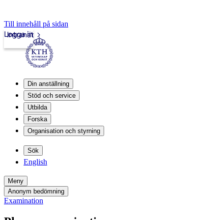
Till innehåll på sidan
Logga in
Intranät
Din anställning
Stöd och service
Utbilda
Forska
Organisation och styrning
Sök
English
Meny
Anonym bedömning
Examination