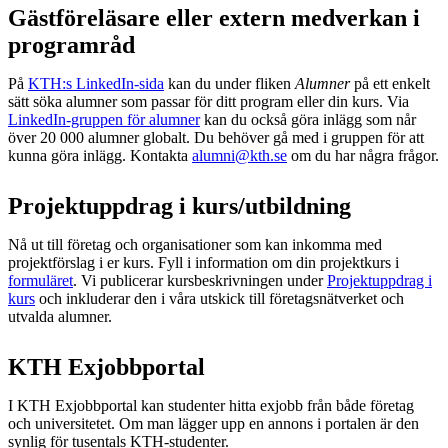
Gästföreläsare eller extern medverkan i
programråd
På
KTH:s LinkedIn-sida
kan du under fliken
Alumner
på ett enkelt
sätt söka alumner som passar för ditt program eller din kurs. Via
LinkedIn-gruppen för alumner
kan du också göra inlägg som når
över 20 000 alumner globalt. Du behöver gå med i gruppen för att
kunna göra inlägg. Kontakta
alumni@kth.se
om du har några frågor.
Projektuppdrag i kurs/utbildning
Nå ut till företag och organisationer som kan inkomma med
projektförslag i er kurs. Fyll i information om din projektkurs i
formuläret
. Vi publicerar kursbeskrivningen under
Projektuppdrag i
kurs
och inkluderar den i våra utskick till företagsnätverket och
utvalda alumner.
KTH Exjobbportal
I KTH Exjobbportal kan studenter hitta exjobb från både företag
och universitetet. Om man lägger upp en annons i portalen är den
synlig för tusentals KTH-studenter.