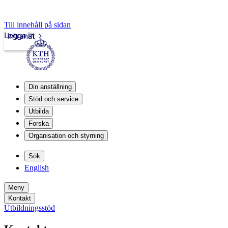
Till innehåll på sidan
Logga in
Intranät
Din anställning
Stöd och service
Utbilda
Forska
Organisation och styrning
Sök
English
Meny
Kontakt
Utbildningsstöd