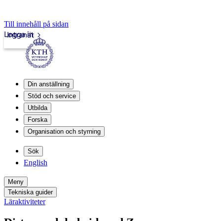
Till innehåll på sidan
Logga in
Intranät
Din anställning
Stöd och service
Utbilda
Forska
Organisation och styrning
Sök
English
Meny
Tekniska guider
Läraktiviteter