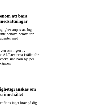
genom att bara
nsnedsättningar
änglighetsanpassat. Inga
inte behöva berätta för
studenter med
, även om ingen av
 ALT-texterna istället för
 väcka sina barn hjälper
 skärmen.
glighetsgranskas om
ju innehållet
t finns inget krav på dig