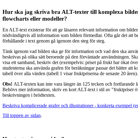
Hur ska jag skriva bra ALT-texter till komplexa bilde
flowcharts eller modeller?
En ALT-text existerar för att ge läsaren relevant information om bilden,
nödvändigtvis all information som bilden förmedlar. Ofta går det att be
förhållande i text genom gå igenom den steg för steg.
Tänk igenom vad bilden ska ge för information och vad den ska använ
beskrivas på olika sätt beroende på den förväntade användningen. Ska 
visa ett samband, beskriv det (exempelvis: priset på frukt har ökat öv
studenterna ska använda grafen för beräkningar passar det bättre att 
tabell över alla värden (tabell 1 visar fruktpriserna de senaste 20 åren).
Obs!
ALT-texten kan inte vara längre än 125 tecken och fortfarande l
Behövs mer information, skriv en kort ALT-text i stil av "fruktpriser ö
beskrivningen i brödtexten.
Beskriva komplicerade grafer och illustrationer - konkreta exempel (e
Till toppen av sidan
.