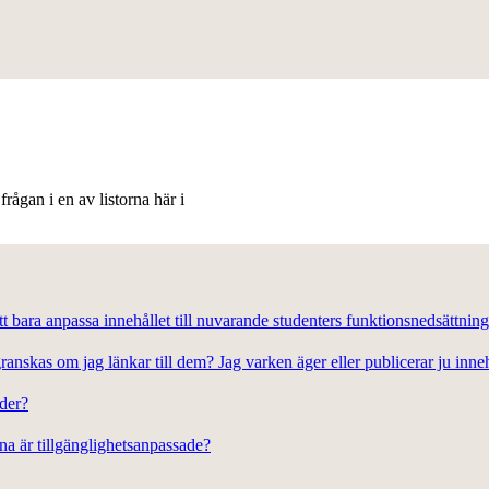
frågan i en av listorna här i
 bara anpassa innehållet till nuvarande studenters funktionsnedsättning
ranskas om jag länkar till dem? Jag varken äger eller publicerar ju inneh
nder?
na är tillgänglighetsanpassade?