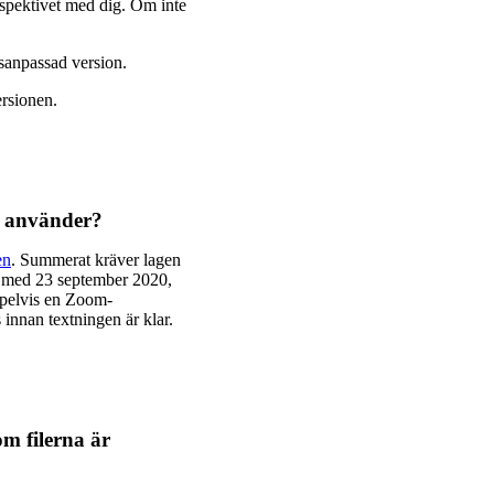
erspektivet med dig. Om inte
tsanpassad version.
ersionen.
g använder?
en
. Summerat kräver lagen
ch med 23 september 2020,
mpelvis en Zoom-
innan textningen är klar.
om filerna är