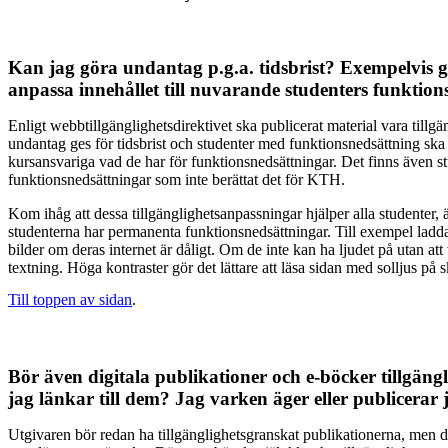
Kan jag göra undantag p.g.a. tidsbrist? Exempelvis 
anpassa innehållet till nuvarande studenters funktio
Enligt webbtillgänglighetsdirektivet ska publicerat material vara tillg
undantag ges för tidsbrist och studenter med funktionsnedsättning ska 
kursansvariga vad de har för funktionsnedsättningar. Det finns även 
funktionsnedsättningar som inte berättat det för KTH.
Kom ihåg att dessa tillgänglighetsanpassningar hjälper alla studenter
studenterna har permanenta funktionsnedsättningar. Till exempel laddas
bilder om deras internet är dåligt. Om de inte kan ha ljudet på utan att
textning. Höga kontraster gör det lättare att läsa sidan med solljus på
Till toppen av sidan
.
Bör även digitala publikationer och e-böcker tillgän
jag länkar till dem? Jag varken äger eller publicerar 
Utgivaren bör redan ha tillgänglighetsgranskat publikationerna, men de