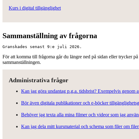
Kurs i digital tillgänglighet
Sammanställning av frågorna
Granskades senast 9:e juli 2026.
För att komma till frågorna går du längre ned på sidan eller trycker på 
sammanställningen.
Administrativa frågor
Kan jag göra undantag p.g.a. tidsbrist? Exempelvis genom att
Bör även digitala publikationer och e-böcker tillgänglighetsg
Behöver jag texta alla mina filmer och videor som jag anvä
Kan jag dela mitt kursmaterial och schema som filer om filer