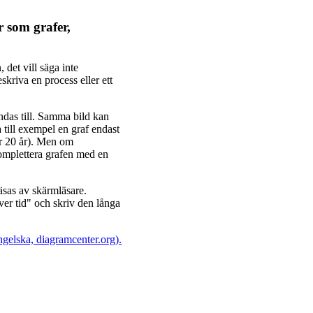
r som grafer,
 det vill säga inte
skriva en process eller ett
das till. Samma bild kan
till exempel en graf endast
er 20 år). Men om
komplettera grafen med en
äsas av skärmläsare.
ver tid" och skriv den långa
ngelska, diagramcenter.org).