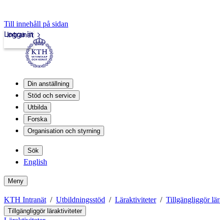
Till innehåll på sidan
Logga in
Intranät
Din anställning
Stöd och service
Utbilda
Forska
Organisation och styrning
Sök
English
Meny
KTH Intranät
Utbildningsstöd
Läraktiviteter
Tillgängliggör lär
Tillgängliggör läraktiviteter