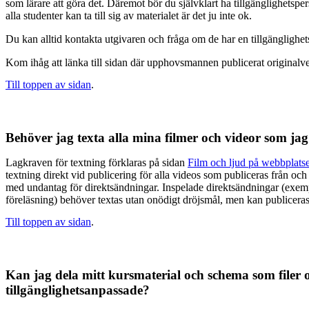
som lärare att göra det. Däremot bör du självklart ha tillgänglighetsp
alla studenter kan ta till sig av materialet är det ju inte ok.
Du kan alltid kontakta utgivaren och fråga om de har en tillgänglighe
Kom ihåg att länka till sidan där upphovsmannen publicerat originalv
Till toppen av sidan
.
Behöver jag texta alla mina filmer och videor som ja
Lagkraven för textning förklaras på sidan
Film och ljud på webbplats
textning direkt vid publicering för alla videos som publiceras från o
med undantag för direktsändningar. Inspelade direktsändningar (exe
föreläsning) behöver textas utan onödigt dröjsmål, men kan publiceras 
Till toppen av sidan
.
Kan jag dela mitt kursmaterial och schema som filer 
tillgänglighetsanpassade?