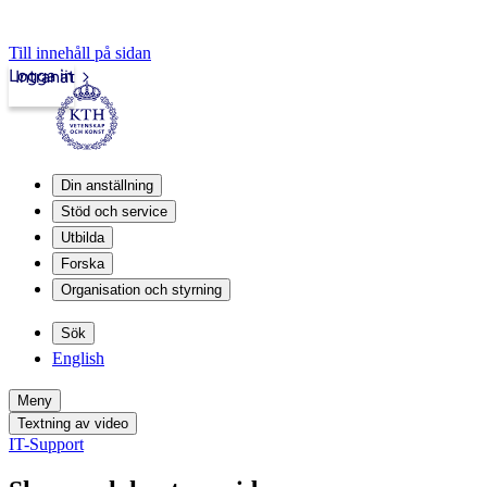
Till innehåll på sidan
Logga in
Intranät
Din anställning
Stöd och service
Utbilda
Forska
Organisation och styrning
Sök
English
Meny
Textning av video
IT-Support