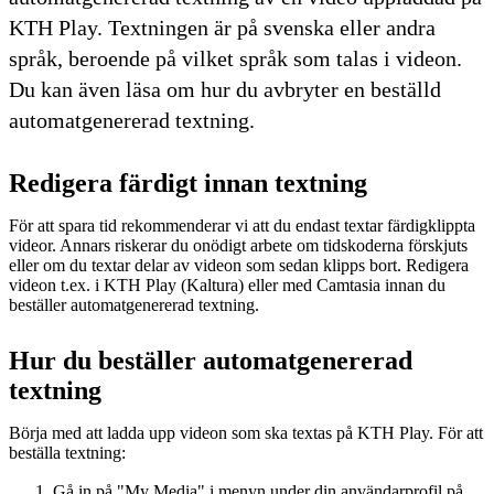
KTH Play. Textningen är på svenska eller andra
språk, beroende på vilket språk som talas i videon.
Du kan även läsa om hur du avbryter en beställd
automatgenererad textning.
Redigera färdigt innan textning
För att spara tid rekommenderar vi att du endast textar färdigklippta
videor. Annars riskerar du onödigt arbete om tidskoderna förskjuts
eller om du textar delar av videon som sedan klipps bort. Redigera
videon t.ex. i KTH Play (Kaltura) eller med Camtasia innan du
beställer automatgenererad textning.
Hur du beställer automatgenererad
textning
Börja med att ladda upp videon som ska textas på KTH Play. För att
beställa textning:
Gå in på "My Media" i menyn under din användarprofil på