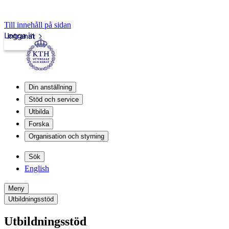
Till innehåll på sidan
Logga in
Intranät
Din anställning
Stöd och service
Utbilda
Forska
Organisation och styrning
Sök
English
Meny
Utbildningsstöd
Utbildningsstöd