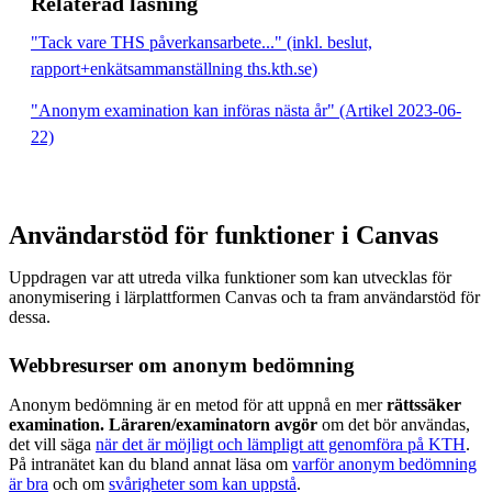
Relaterad läsning
"Tack vare THS påverkansarbete..." (inkl. beslut,
rapport+enkätsammanställning ths.kth.se)
"Anonym examination kan införas nästa år" (Artikel 2023-06-
22)
Användarstöd för funktioner i Canvas
Uppdragen var att utreda vilka funktioner som kan utvecklas för
anonymisering i lärplattformen Canvas och ta fram användarstöd för
dessa.
Webbresurser om anonym bedömning
Anonym bedömning är en metod för att uppnå en mer
rättssäker
examination. Läraren/examinatorn avgör
om det bör användas,
det vill säga
när det är möjligt och lämpligt att genomföra på KTH
.
På intranätet kan du bland annat läsa om
varför anonym bedömning
är bra
och om
svårigheter som kan uppstå
.