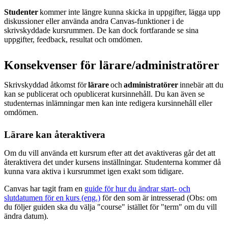
Studenter
kommer inte längre kunna skicka in uppgifter, lägga upp
diskussioner eller använda andra Canvas-funktioner i de
skrivskyddade kursrummen. De kan dock fortfarande se sina
uppgifter, feedback, resultat och omdömen.
Konsekvenser för lärare/administratörer
Skrivskyddad åtkomst för
lärare
och
administratörer
innebär att du
kan se publicerat och opublicerat kursinnehåll. Du kan även se
studenternas inlämningar men kan inte redigera kursinnehåll eller
omdömen.
Lärare kan återaktivera
Om du vill använda ett kursrum efter att det avaktiveras går det att
återaktivera det under kursens inställningar. Studenterna kommer då
kunna vara aktiva i kursrummet igen exakt som tidigare.
Canvas har tagit fram en
guide för hur du ändrar start- och
slutdatumen för en kurs (eng.)
för den som är intresserad (Obs: om
du följer guiden ska du välja "course" istället för "term" om du vill
ändra datum).