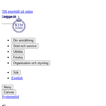
Till innehåll på sidan
Logga in
Intranät
Din anställning
Stöd och service
Utbilda
Forska
Organisation och styrning
Sök
English
Meny
Canvas
Systemstöd