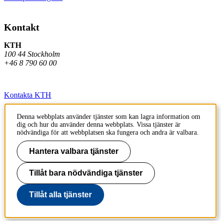
Kontakt
KTH
100 44 Stockholm
+46 8 790 60 00
Kontakta KTH
Jobba på KTH
Denna webbplats använder tjänster som kan lagra information om
dig och hur du använder denna webbplats. Vissa tjänster är
Press och media
nödvändiga för att webbplatsen ska fungera och andra är valbara.
Faktura och betalning KTH
Hantera valbara tjänster
Om KTH:s webbplatser
Tillåt bara nödvändiga tjänster
Tillgänglighetsredogörelse
Tillåt alla tjänster
Till sidans topp