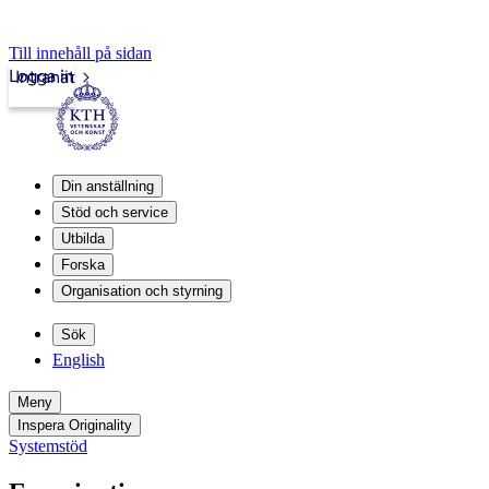
Till innehåll på sidan
Logga in
Intranät
Din anställning
Stöd och service
Utbilda
Forska
Organisation och styrning
Sök
English
Meny
Inspera Originality
Systemstöd