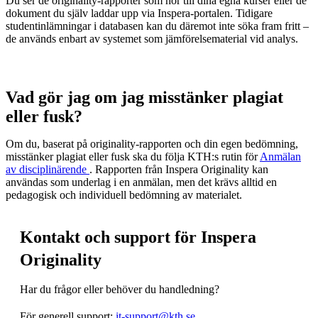
Du ser de originality-rapporter som hör till dina egna kurser eller de
dokument du själv laddar upp via Inspera-portalen. Tidigare
studentinlämningar i databasen kan du däremot inte söka fram fritt –
de används enbart av systemet som jämförelsematerial vid analys.
Vad gör jag om jag misstänker plagiat
eller fusk?
Om du, baserat på originality-rapporten och din egen bedömning,
misstänker plagiat eller fusk ska du följa KTH:s rutin för
Anmälan
av disciplinärende
. Rapporten från Inspera Originality kan
användas som underlag i en anmälan, men det krävs alltid en
pedagogisk och individuell bedömning av materialet.
Kontakt och support för Inspera
Originality
Har du frågor eller behöver du handledning?
För generell support:
it-support@kth.se