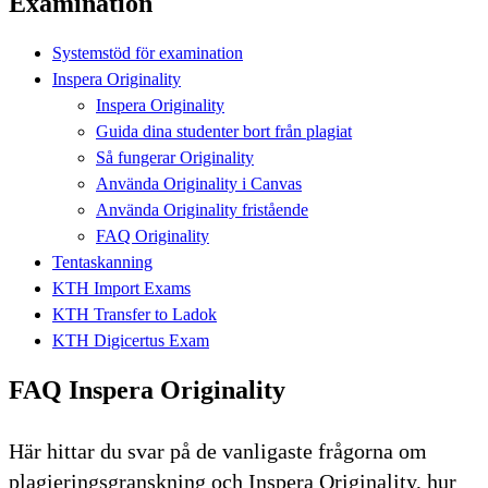
Examination
Systemstöd för examination
Inspera Originality
Inspera Originality
Guida dina studenter bort från plagiat
Så fungerar Originality
Använda Originality i Canvas
Använda Originality fristående
FAQ Originality
Tentaskanning
KTH Import Exams
KTH Transfer to Ladok
KTH Digicertus Exam
FAQ Inspera Originality
Här hittar du svar på de vanligaste frågorna om
plagieringsgranskning och Inspera Originality, hur