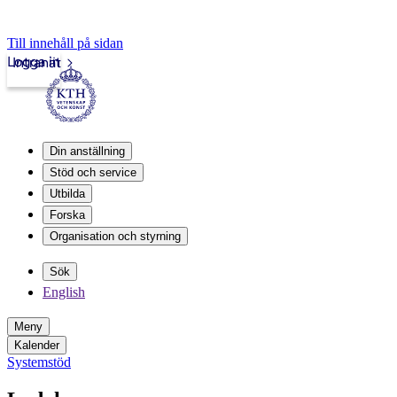
Till innehåll på sidan
Logga in
Intranät
Din anställning
Stöd och service
Utbilda
Forska
Organisation och styrning
Sök
English
Meny
Kalender
Systemstöd