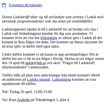
Exportera till kalender
Denna Ladokträff riktar sig till användare som arbetar i Ladok med
utresande programstudenter som ska antas på avtalstillfällen
Ladoksupporten bjuder in till Ladokträff för att berätta och visa i
Ladok vad förändringarna innebär för dig som användare. Vi
kommer även att visa hur
förkortning
av utbyte görs i Ladok då det
kommit in flera frågor om detta. Det kommer att finnas utrymme för
att testa själv, ta därför med egen dator.
Under träffen kommer vi att kunna ta upp användarfrågor. Det är
därför bra om vi får in era frågor i förväg. Skicka in era frågor senast
den 19 april till
ladok@kth.se
och skriv ”Frågor till Ladokträff
utbytesstudenter” i ämnesraden.
Träffen hålls på plats men anteckningar från mötet kommer efteråt
att publiceras på
Ladoks intranät
.
Lathundarna
kommer att vara
uppdaterade till träffen.
När: Tisdag 26 april, 13:00-15:00
Var: Rum
Arabella
på Teknikringen 1, plan 4