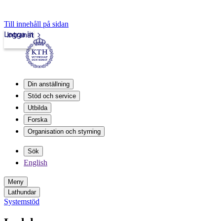
Till innehåll på sidan
Logga in
Intranät
Din anställning
Stöd och service
Utbilda
Forska
Organisation och styrning
Sök
English
Meny
Lathundar
Systemstöd