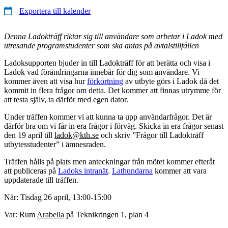
Exportera till kalender
Denna Ladokträff riktar sig till användare som arbetar i Ladok med
utresande programstudenter som ska antas på avtalstillfällen
Ladoksupporten bjuder in till Ladokträff för att berätta och visa i
Ladok vad förändringarna innebär för dig som användare. Vi
kommer även att visa hur
förkortning
av utbyte görs i Ladok då det
kommit in flera frågor om detta. Det kommer att finnas utrymme för
att testa själv, ta därför med egen dator.
Under träffen kommer vi att kunna ta upp användarfrågor. Det är
därför bra om vi får in era frågor i förväg. Skicka in era frågor senast
den 19 april till
ladok@kth.se
och skriv ”Frågor till Ladokträff
utbytesstudenter” i ämnesraden.
Träffen hålls på plats men anteckningar från mötet kommer efteråt
att publiceras på
Ladoks intranät
.
Lathundarna
kommer att vara
uppdaterade till träffen.
När: Tisdag 26 april, 13:00-15:00
Var: Rum
Arabella
på Teknikringen 1, plan 4