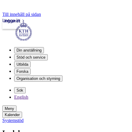
Till innehåll på sidan
Logga in
Intranät
Din anställning
Stöd och service
Utbilda
Forska
Organisation och styrning
Sök
English
Meny
Kalender
Systemstöd