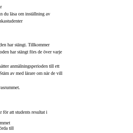
r
n du läsa om inställning av
unkastudenter
den har stängt. Tillkommer
rioden har stängt förs de över varje
tter anmälningsperioden till ett
 Stäm av med lärare om när de vill
nvasrummet.
 för att students resultat i
rummet
rda till