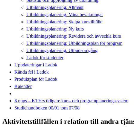
Statistik och uppföljning av utbildning
Utbildningsplanering: Allmänt
Utbildningsplanering: Mina bevakningar
Utbildningsplanering: Skapa kurstillfälle
Utbildningsplanering: Ny kurs
Utbildningsplanering: Revidera och avveckla kurs
Utbildningsplanering: Utbildningsplan för program
Utbildningsplanering: Utbudsomgång
Ladok för studenter
Uppdateringar i Ladok
Kända fel i Ladok
Produktplan för Ladok
Kalender
Kopps – KTH:s tidigare kurs- och programplaneringssystem
Studiehandboken 00/01 tom 07/08
Aktivitetstillfällen i relation till andra tjä