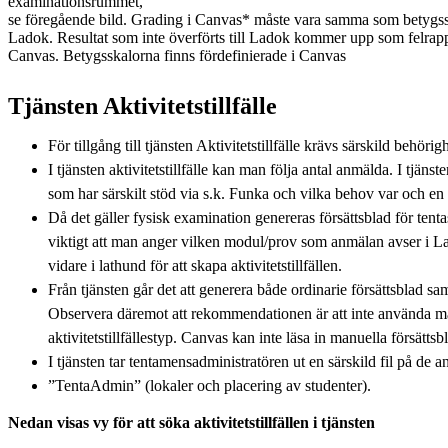
examinationsrummet,
se föregående bild. Grading i Canvas* måste vara samma som betygss
Ladok. Resultat som inte överförts till Ladok kommer upp som felrapp
Canvas. Betygsskalorna finns fördefinierade i Canvas
Tjänsten Aktivitetstillfälle
För tillgång till tjänsten Aktivitetstillfälle krävs särskild behörig
I tjänsten aktivitetstillfälle kan man följa antal anmälda. I tjän
som har särskilt stöd via s.k. Funka och vilka behov var och en 
Då det gäller fysisk examination genereras försättsblad för tenta
viktigt att man anger vilken modul/prov som anmälan avser i L
vidare i lathund för att skapa aktivitetstillfällen.
Från tjänsten går det att generera både ordinarie försättsblad sa
Observera däremot att rekommendationen är att inte använda man
aktivitetstillfällestyp. Canvas kan inte läsa in manuella försättsb
I tjänsten tar tentamensadministratören ut en särskild fil på de 
”TentaAdmin” (lokaler och placering av studenter).
Nedan visas vy för att söka aktivitetstillfällen i tjänsten