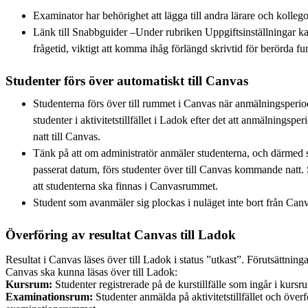
Examinator har behörighet att lägga till andra lärare och kollego
Länk till Snabbguider ‒Under rubriken Uppgiftsinställningar ka
frågetid, viktigt att komma ihåg förlängd skrivtid för berörda f
Studenter förs över automatiskt till Canvas
Studenterna förs över till rummet i Canvas när anmälningsperio
studenter i aktivitetstillfället i Ladok efter det att anmälningspe
natt till Canvas.
Tänk på att om administratör anmäler studenterna, och därmed sä
passerat datum, förs studenter över till Canvas kommande natt.
att studenterna ska finnas i Canvasrummet.
Student som avanmäler sig plockas i nuläget inte bort från Ca
Överföring av resultat Canvas till Ladok
Resultat i Canvas läses över till Ladok i status ”utkast”. Förutsättningar
Canvas ska kunna läsas över till Ladok:
Kursrum:
Studenter registrerade på de kurstillfälle som ingår i kurs
Examinationsrum:
Studenter anmälda på aktivitetstillfället och överfö