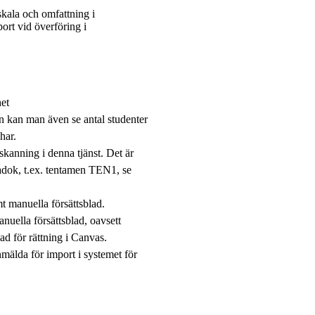
kala och omfattning i
ort vid överföring i
het
sten kan man även se antal studenter
har.
skanning i denna tjänst. Det är
adok, t.ex. tentamen TEN1, se
mt manuella försättsblad.
uella försättsblad, oavsett
lad för rättning i Canvas.
anmälda för import i systemet för