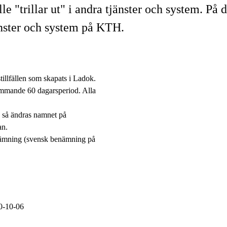
älle "trillar ut" i andra tjänster och system. P
jänster och system på KTH.
tillfällen som skapats i Ladok.
kommande 60 dagarsperiod. Alla
 så ändras namnet på
an.
ämning (svensk benämning på
0-10-06