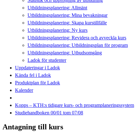
Statistik och uppföljning av utbildning
Utbildningsplanering: Allmänt
Utbildningsplanering: Mina bevakningar
Utbildningsplanering: Skapa kurstillfälle
Utbildningsplanering: Ny kurs
Utbildningsplanering: Revidera och avveckla kurs
Utbildningsplanering: Utbildningsplan för program
Utbildningsplanering: Utbudsomgång
Ladok för studenter
Uppdateringar i Ladok
Kända fel i Ladok
Produktplan för Ladok
Kalender
Kopps – KTH:s tidigare kurs- och programplaneringssystem
Studiehandboken 00/01 tom 07/08
Antagning till kurs