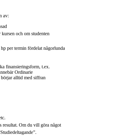
n av:
nsad
ör kursen och om studenten
5 hp per termin fördelat någorlunda
ika finansieringsform, t.ex.
nnebär Ordinarie
börjar alltid med siffran
tc.
s resultat. Om du vill göra något
n ”Studiedeltagande”.