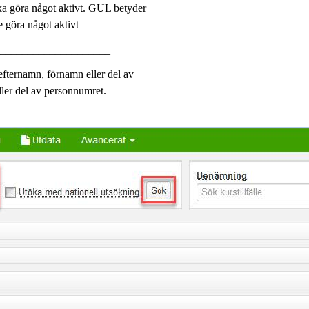
ka göra något aktivt. GUL betyder
 göra något aktivt
_____________________
efternamn, förnamn eller del av
ler del av personnumret.