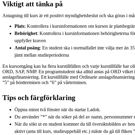
Viktigt att tänka på
Antagning till kurs är ett positivt myndighetsbeslut och ska göras i må
Plats
: Kontrollera i kursinformationen om kursen är platsbegrä
Behörighet
: Kontrollera i kursinformationen behörigheterna f
uppfyller kraven
Antal poäng
: En student ska i normalfallet inte välja mer än 3
jämt mellan studieperioderna
En kursomgång kan ha flera kurstillfällen och varje kurstillfälle har ol
ORD, SAP, NMP. En programstudent ska alltid antas på ORD vilket i
anslagsfinansiering. Ett kurstillfälle med Ordinarie anslagsfinansiering 
”5” på höstterminen och ”6” på vårterminen.
Tips och färgförklaring
Öppna minst två fönster när du startar Ladok.
Du använder ”*” när du söker på del av namn, personnummer e
När du sökt ut en student kommer du till översiktsbilden av hen
aktivt (anta till kurs, studieuppehåll etc.) måste du gå till flike