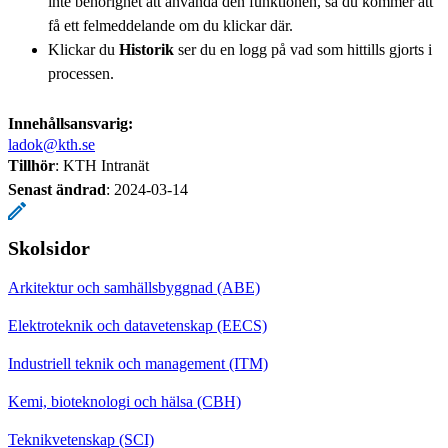
inte behörighet att använda den funktionen, så du kommer att
få ett felmeddelande om du klickar där.
Klickar du
Historik
ser du en logg på vad som hittills gjorts i
processen.
Innehållsansvarig:
ladok@kth.se
Tillhör
: KTH Intranät
Senast ändrad
:
2024-03-14
Skolsidor
Arkitektur och samhällsbyggnad (ABE)
Elektroteknik och datavetenskap (EECS)
Industriell teknik och management (ITM)
Kemi, bioteknologi och hälsa (CBH)
Teknikvetenskap (SCI)