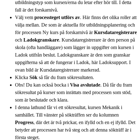
utbildningstyp som kursen/erna du letar efter hör till. I detta
fall är det forskarnivå.
Välj vem
processteget utförs av
. Här finns det olika roller att
välja mellan. De som är aktuella för utbildningsplanering och
för processen Ny kurs på forskarnivå är
Kursdataregisterare
och
Ladokgranskare
. Kursdataregistrerare är den person på
skola (ofta handläggare) som lägger in uppgifter om kursen i
Ladok utifrån beslut. Ladokgranskare är den som granskar
uppgifterna så att de fungerar i Ladok, här Ladoksupport. I
ovan bild är Kursdataregistrerare markerad.
Klicka
Sök
så får du fram sökresultaten.
Obs! Du kan också bocka i
Visa avslutade
. Då får du fram
sökresultat på kurser som inrättats med processen som stöd,
som är beslutade och klara.
I denna lathund får vi ett sökresultat, kursen Mekanik i
samhället. Till vänster på sökträffen ser du kolumnen
Progress
, där det är två prickar, en ifylld och en ej ifylld. Det
betyder att processen har två steg och att denna sökträff är i
första steget.