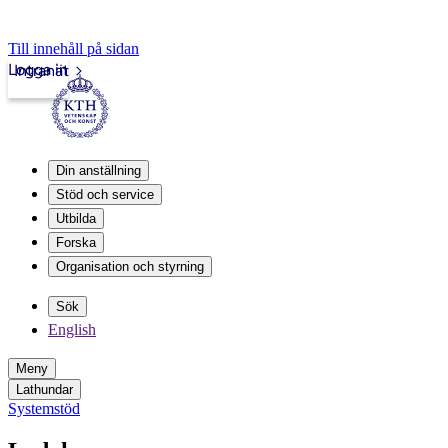
Till innehåll på sidan
Logga in
Intranät
Din anställning
Stöd och service
Utbilda
Forska
Organisation och styrning
Sök
English
Meny
Lathundar
Systemstöd