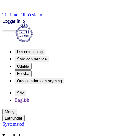
Till innehåll på sidan
Logga in
Intranät
Din anställning
Stöd och service
Utbilda
Forska
Organisation och styrning
Sök
English
Meny
Lathundar
Systemstöd