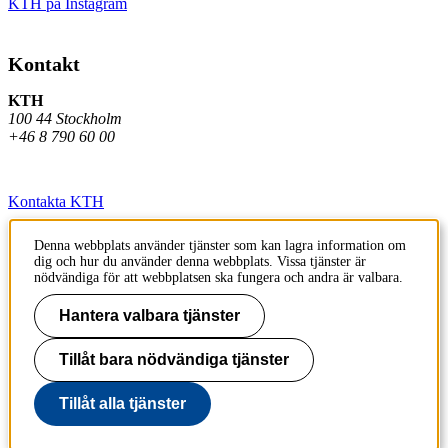
KTH på Instagram
Kontakt
KTH
100 44 Stockholm
+46 8 790 60 00
Kontakta KTH
Jobba på KTH
Denna webbplats använder tjänster som kan lagra information om
dig och hur du använder denna webbplats. Vissa tjänster är
Press och media
nödvändiga för att webbplatsen ska fungera och andra är valbara.
Faktura och betalning KTH
Hantera valbara tjänster
Om KTH:s webbplatser
Tillåt bara nödvändiga tjänster
Tillgänglighetsredogörelse
Tillåt alla tjänster
Till sidans topp