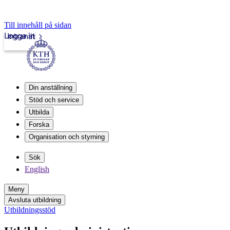
Till innehåll på sidan
Logga in
Intranät
Din anställning
Stöd och service
Utbilda
Forska
Organisation och styrning
Sök
English
Meny
Avsluta utbildning
Utbildningsstöd