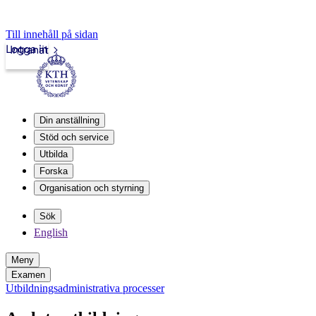
Till innehåll på sidan
Logga in
Intranät
Din anställning
Stöd och service
Utbilda
Forska
Organisation och styrning
Sök
English
Meny
Examen
Utbildningsadministrativa processer