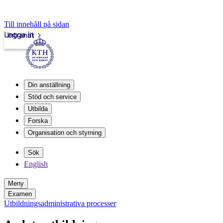
Till innehåll på sidan
Logga in
Intranät
Din anställning
Stöd och service
Utbilda
Forska
Organisation och styrning
Sök
English
Meny
Examen
Utbildningsadministrativa processer