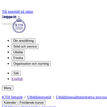
Till innehåll på sidan
Logga in
Intranät
Din anställning
Stöd och service
Utbilda
Forska
Organisation och styrning
Sök
English
Meny
KTH Intranät
Utbildningsstöd
Utbildningsadministrativa process
Kalender – Fristående kurser