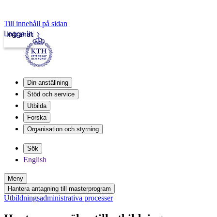
Till innehåll på sidan
Logga in
Intranät
Din anställning
Stöd och service
Utbilda
Forska
Organisation och styrning
Sök
English
Meny
Hantera antagning till masterprogram
Utbildningsadministrativa processer