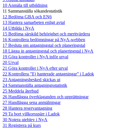
10 Anmäla till utbildning
11 Sammanställa sökandestatistik
12 Bedöma GBA och EN6
13 Hantera samarbeten enligt avtal
14 Utbilda i NyA
15 Bedöma särskild behörighet och meritvärdera
16 Kontrollera bedömningar på NyA-webben
17 Besluta om antagningstal och planeringstal
18 Lägga in antagningstal och planeringstal i NyA
19 Göra kontroller i NyA inför urval
20 Urval
21 Göra kontroller i NyA efter urval
22 Kontrollera ”Ej hanterade antagningar” i Ladok
23 Antagningsbesked skickas ut
24 Sammanställa antagningsstatistik
25 Meddela återbud
26 Handlägga överklaganden och upprättningar
27 Handlägga sena anmälningar
28 Hantera reservantagning
29 Ta bort villkorsspärr i Ladok
30 Notera uteblev i NyA
31 Registrera på kurs