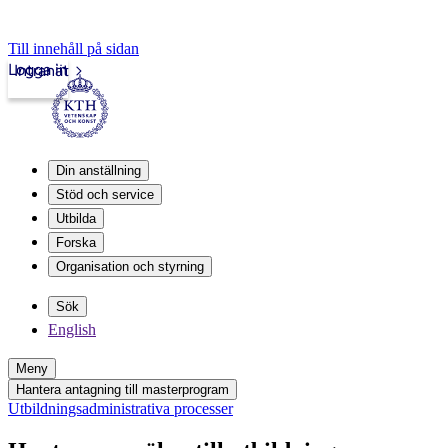
Till innehåll på sidan
Logga in
Intranät
Din anställning
Stöd och service
Utbilda
Forska
Organisation och styrning
Sök
English
Meny
Hantera antagning till masterprogram
Utbildningsadministrativa processer