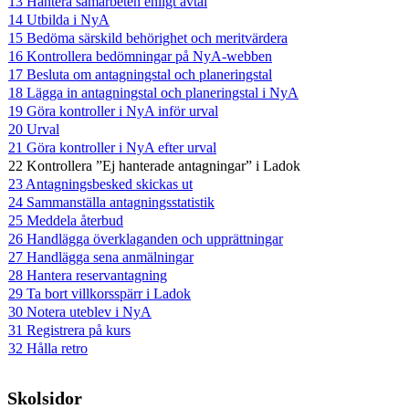
13 Hantera samarbeten enligt avtal
14 Utbilda i NyA
15 Bedöma särskild behörighet och meritvärdera
16 Kontrollera bedömningar på NyA-webben
17 Besluta om antagningstal och planeringstal
18 Lägga in antagningstal och planeringstal i NyA
19 Göra kontroller i NyA inför urval
20 Urval
21 Göra kontroller i NyA efter urval
22 Kontrollera ”Ej hanterade antagningar” i Ladok
23 Antagningsbesked skickas ut
24 Sammanställa antagningsstatistik
25 Meddela återbud
26 Handlägga överklaganden och upprättningar
27 Handlägga sena anmälningar
28 Hantera reservantagning
29 Ta bort villkorsspärr i Ladok
30 Notera uteblev i NyA
31 Registrera på kurs
32 Hålla retro
Skolsidor