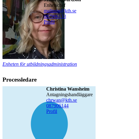
enhetschef
malinsig@kth.se
08790
6133
Profil
Enheten för utbildningsadministration
Processledare
Christina Wansheim
antagningshandläggare
chrwan@kth.se
08790
6144
Profil