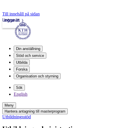
Till innehåll på sidan
Logga in
Intranät
Din anställning
Stöd och service
Utbilda
Forska
Organisation och styrning
Sök
English
Meny
Hantera antagning till masterprogram
Utbildningsstöd