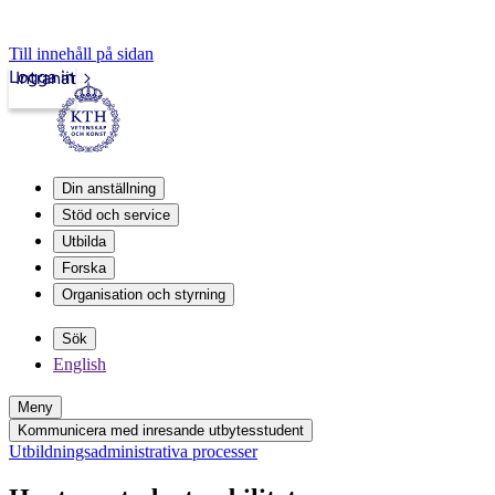
Till innehåll på sidan
Logga in
Intranät
Din anställning
Stöd och service
Utbilda
Forska
Organisation och styrning
Sök
English
Meny
Kommunicera med inresande utbytesstudent
Utbildningsadministrativa processer