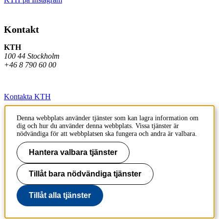
Kontakt
KTH
100 44 Stockholm
+46 8 790 60 00
Kontakta KTH
Jobba på KTH
Denna webbplats använder tjänster som kan lagra information om
dig och hur du använder denna webbplats. Vissa tjänster är
Press och media
nödvändiga för att webbplatsen ska fungera och andra är valbara.
Faktura och betalning KTH
Hantera valbara tjänster
Om KTH:s webbplatser
Tillåt bara nödvändiga tjänster
Tillgänglighetsredogörelse
Tillåt alla tjänster
Till sidans topp