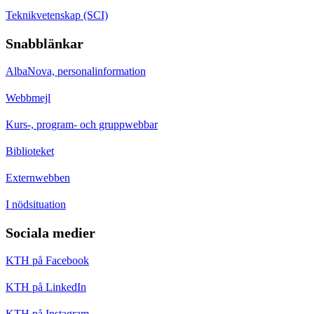
Teknikvetenskap (SCI)
Snabblänkar
AlbaNova, personalinformation
Webbmejl
Kurs-, program- och gruppwebbar
Biblioteket
Externwebben
I nödsituation
Sociala medier
KTH på Facebook
KTH på LinkedIn
KTH på Instagram