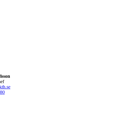
lsson
hef
th.se
80