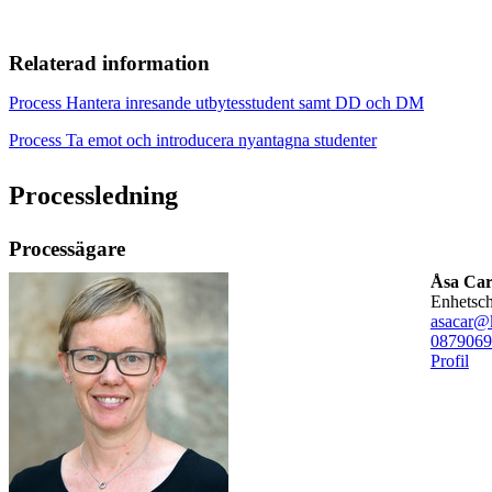
Relaterad information
Process Hantera inresande utbytesstudent samt DD och DM
Process Ta emot och introducera nyantagna studenter
Processledning
Processägare
Åsa Car
enhetsc
asacar@k
08790
69
Profil