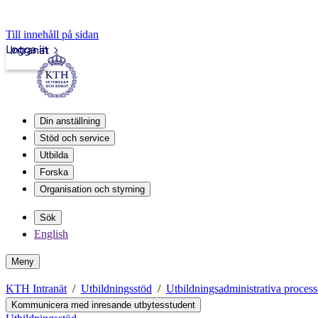
Till innehåll på sidan
Logga in
Intranät
Din anställning
Stöd och service
Utbilda
Forska
Organisation och styrning
Sök
English
Meny
KTH Intranät
Utbildningsstöd
Utbildningsadministrativa process
Kommunicera med inresande utbytesstudent