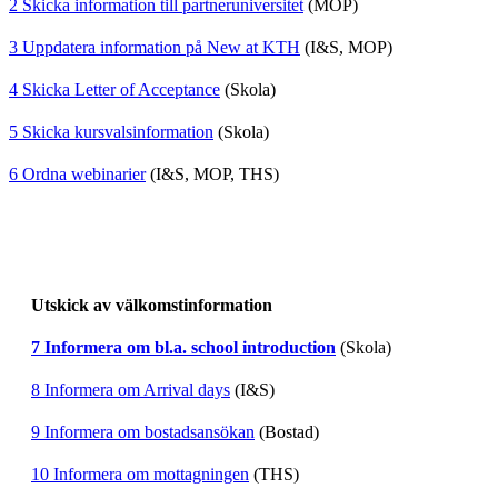
2 Skicka information till partneruniversitet
(MOP)
3 Uppdatera information på New at KTH
(I&S, MOP)
4 Skicka Letter of Acceptance
(Skola)
5 Skicka kursvalsinformation
(Skola)
6 Ordna webinarier
(I&S, MOP, THS)
Utskick av välkomstinformation
7 Informera om bl.a. school introduction
(Skola)
8 Informera om Arrival days
(I&S)
9 Informera om bostadsansökan
(Bostad)
10 Informera om mottagningen
(THS)