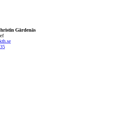
hristin Gärdenäs
ef
th.se
35