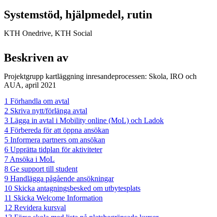
Systemstöd, hjälpmedel, rutin
KTH Onedrive, KTH Social
Beskriven av
Projektgrupp kartläggning inresandeprocessen: Skola, IRO och
AUA, april 2021
1 Förhandla om avtal
2 Skriva nytt/förlänga avtal
3 Lägga in avtal i Mobility online (MoL) och Ladok
4 Förbereda för att öppna ansökan
5 Informera partners om ansökan
6 Upprätta tidplan för aktiviteter
7 Ansöka i MoL
8 Ge support till student
9 Handlägga pågående ansökningar
10 Skicka antagningsbesked om utbytesplats
11 Skicka Welcome Information
12 Revidera kursval