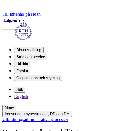
Till innehåll på sidan
Logga in
Intranät
Din anställning
Stöd och service
Utbilda
Forska
Organisation och styrning
Sök
English
Meny
Inresande utbytesstudent, DD och DM
Utbildningsadministrativa processer