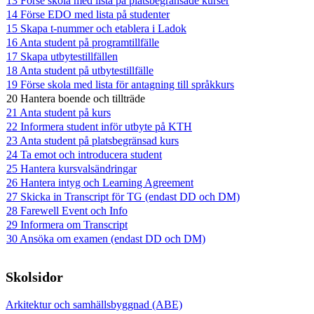
13 Förse skola med lista på platsbegränsade kurser
14 Förse EDO med lista på studenter
15 Skapa t-nummer och etablera i Ladok
16 Anta student på programtillfälle
17 Skapa utbytestillfällen
18 Anta student på utbytestillfälle
19 Förse skola med lista för antagning till språkkurs
20 Hantera boende och tillträde
21 Anta student på kurs
22 Informera student inför utbyte på KTH
23 Anta student på platsbegränsad kurs
24 Ta emot och introducera student
25 Hantera kursvalsändringar
26 Hantera intyg och Learning Agreement
27 Skicka in Transcript för TG (endast DD och DM)
28 Farewell Event och Info
29 Informera om Transcript
30 Ansöka om examen (endast DD och DM)
Skolsidor
Arkitektur och samhällsbyggnad (ABE)