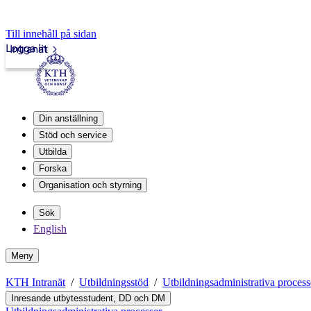
Till innehåll på sidan
Logga in
Intranät
Din anställning
Stöd och service
Utbilda
Forska
Organisation och styrning
Sök
English
Meny
KTH Intranät
Utbildningsstöd
Utbildningsadministrativa process
Inresande utbytesstudent, DD och DM