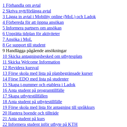
1 Förhandla om avtal
2 Skriva nytt/förlänga avtal
3 Lägga in avtal i Mobility online (MoL) och Ladok
4 Förbereda för att öppna ansökan
5 Informera partners om ansökan
6 Upprätta tidplan för aktiviteter
7 Ansöka i MoL
8 Ge support till student
9 Handlägga pågående ansökningar
10 Skicka antagningsbesked om utbytesplats
11 Skicka Welcome Information
12 Revidera kursval
13 Förse skola med lista på platsbegränsade kurser
14 Förse EDO med lista på studenter
15 Skapa t-nummer och etablera i Ladok
16 Anta student på programtillfälle
17 Skapa utbytestillfällen
18 Anta student på utbytestillfälle
19 Förse skola med lista för antagning till språkkurs
20 Hantera boende och tillträde
21 Anta student på kurs
22 Informera student inför utbyte på KTH