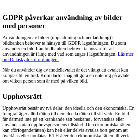
GDPR påverkar användning av bilder
med personer
Användningen av bilder (uppladdning och nedladdning) i
bildbanken behöver ta hänsyn till GDPR lagstiftningen. Du som
använder en bild från bildbanken behöver ta ansvar för att
användningen är i linje med vad som anges i lagstiftningen.
Läs mer
om Dataskyddsförordningen.
När du använder dig av modellavtalet är det viktigt att avtalet kan
kopplas till en bild. Kom därför ihåg att göra en notering på avtalet
om vilken person som är med på vilken bild.
Upphovsrätt
Upphovsrätt består av två delar; den ideella och den ekonomiska. En
fotograf äger alltid rätten till den ideella rätten till sitt verk. En bild
får därmed inte på ett kränkande sätt beskäras , förvanskas eller
användas utan upphovspersonens tillstånd. Den ekonomiska rätten
kan (förfoganderätten) kan helt eller delvis avtalas bort genom att
överlåtas eller upplåtas. KTH äger den ekonomiska rätten till verk