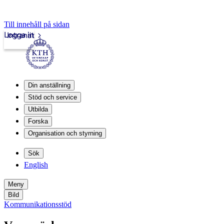
Till innehåll på sidan
Logga in
Intranät
Din anställning
Stöd och service
Utbilda
Forska
Organisation och styrning
Sök
English
Meny
Bild
Kommunikationsstöd