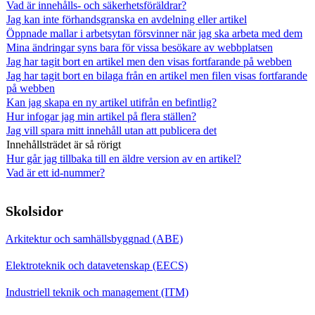
Vad är innehålls- och säkerhetsföräldrar?
Jag kan inte förhandsgranska en avdelning eller artikel
Öppnade mallar i arbetsytan försvinner när jag ska arbeta med dem
Mina ändringar syns bara för vissa besökare av webbplatsen
Jag har tagit bort en artikel men den visas fortfarande på webben
Jag har tagit bort en bilaga från en artikel men filen visas fortfarande
på webben
Kan jag skapa en ny artikel utifrån en befintlig?
Hur infogar jag min artikel på flera ställen?
Jag vill spara mitt innehåll utan att publicera det
Innehållsträdet är så rörigt
Hur går jag tillbaka till en äldre version av en artikel?
Vad är ett id-nummer?
Skolsidor
Arkitektur och samhällsbyggnad (ABE)
Elektroteknik och datavetenskap (EECS)
Industriell teknik och management (ITM)