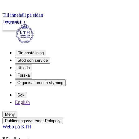
Till innehåll på sidan
Logga in
Intranät
Din anställning
Stöd och service
Utbilda
Forska
Organisation och styrning
Sök
English
Meny
Publiceringssystemet Polopoly
Webb på KTH