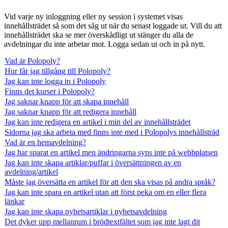
Vid varje ny inloggning eller ny session i systemet visas
innehållsträdet så som det såg ut när du senast loggade ut. Vill du att
innehållsträdet ska se mer överskådligt ut stänger du alla de
avdelningar du inte arbetar mot. Logga sedan ut och in på nytt.
Vad är Polopoly?
Hur får jag tillgång till Polopoly?
Jag kan inte logga in i Polopoly
Finns det kurser i Polopoly?
Jag saknar knapp för att skapa innehåll
Jag saknar knapp för att redigera innehåll
Jag kan inte redigera en artikel i min del av innehållsträdet
Sidorna jag ska arbeta med finns inte med i Polopolys innehållsträd
Vad är en hemavdelning?
Jag har sparat en artikel men ändringarna syns inte på webbplatsen
Jag kan inte skapa artiklar/puffar i översättningen av en
avdelning/artikel
Måste jag översätta en artikel för att den ska visas på andra språk?
Jag kan inte spara en artikel utan att först peka om en eller flera
länkar
Jag kan inte skapa nyhetsartiklar i nyhetsavdelning
Det dyker upp mellanrum i brödtextfältet som jag inte lagt dit