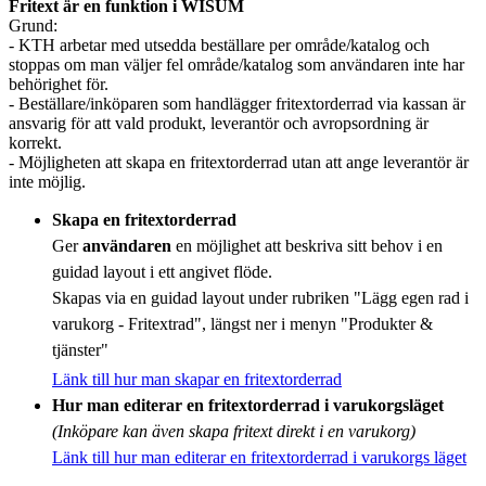
Fritext är en funktion i WISUM
Grund:
- KTH arbetar med utsedda beställare per område/katalog och
stoppas om man väljer fel område/katalog som användaren inte har
behörighet för.
- Beställare/inköparen som handlägger fritextorderrad via kassan är
ansvarig för att vald produkt, leverantör och avropsordning är
korrekt.
- Möjligheten att skapa en fritextorderrad utan att ange leverantör är
inte möjlig.
Skapa en fritextorderrad
Ger
användaren
en möjlighet att beskriva sitt behov i en
guidad layout i ett angivet flöde.
Skapas via en guidad layout under rubriken "Lägg egen rad i
varukorg - Fritextrad", längst ner i menyn "Produkter &
tjänster"
Länk till hur man skapar en fritextorderrad
Hur man editerar en fritextorderrad i varukorgsläget
(Inköpare kan även skapa fritext direkt i en varukorg)
Länk till hur man editerar en fritextorderrad i varukorgs läget