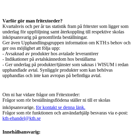
Varför gör man fritextorder?
Kvartalsvis och per år tas statistik fram på fritexter som ligger som
underlag för uppföljning samt återkoppling till respektive skolas
inköpsansvarig på genomförda beställningar.
Ger även Upphandlingsgruppen information om KTH:s behov och
ger oss möjlighet att följa upp:
- Avsaknad av produkter hos avtalade leverantörer
- Indikationer på avtalskännedom hos beställarna
- Ger underlag på produkter/tjänster som saknas i WISUM i redan
upphandlade avtal. Synliggör produkter som kan behövas
upphandlas och inte kan avropas på befintliga avtal.
Om ni har vidare frågor om Fritextorder:
Frågor som rör beställningsflödena ställer ni till er skolas
inköpsansvarige,
för kontakt se denna länk.
Frågor som rör funktionen och användarhjälp besvaras via e-post:
kth-ehandel@kth.se
Innehållsansvarig: