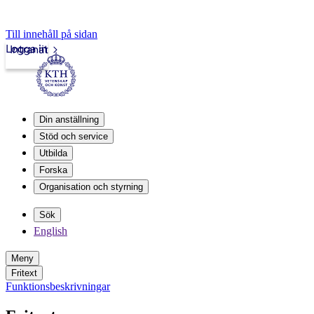
Till innehåll på sidan
Logga in
Intranät
Din anställning
Stöd och service
Utbilda
Forska
Organisation och styrning
Sök
English
Meny
Fritext
Funktionsbeskrivningar