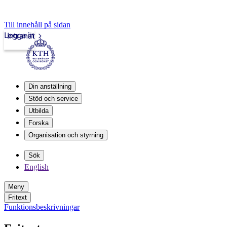
Till innehåll på sidan
Logga in
Intranät
Din anställning
Stöd och service
Utbilda
Forska
Organisation och styrning
Sök
English
Meny
Fritext
Funktionsbeskrivningar