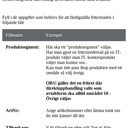
Fyll i de uppgifter som behövs för att färdigställa fritextraden i
följande fält
Fältnamn
Exempel
Produktsegment:
Här ska ett "produktsegment" väljas.
Har man gjort en fritextorderrad på en IT-
produkt väljer man IT, kontorsprodukt
väljer man kontor osv..
Kan man inte para ihop produkten med ett
område så välj övrigt.
OBS! gäller det en fritext där
direktupphandling valts som
avtalsform ska alltid området 10 -
Övrigt väljas
ArtNr:
Ange artikelnummer eller lämna tomt om
du inte känner till det.
Tillverkare:
Välj tillverkare eller välj 'Vet ej' från