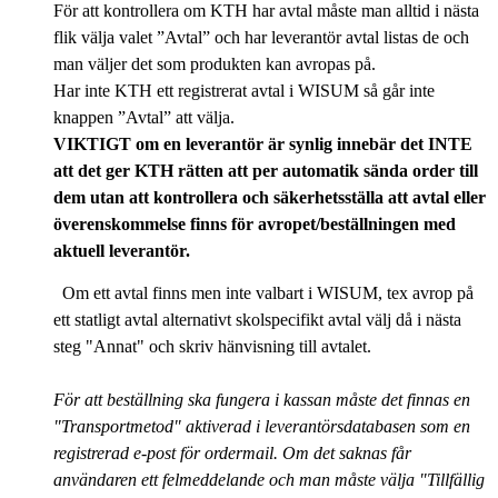
För att kontrollera om KTH har avtal måste man alltid i nästa
flik välja valet ”Avtal” och har leverantör avtal listas de och
man väljer det som produkten kan avropas på.
Har inte KTH ett registrerat avtal i WISUM så går inte
knappen ”Avtal” att välja.
VIKTIGT om en leverantör är synlig innebär det INTE
att det ger KTH rätten att per automatik sända order till
dem utan att kontrollera och säkerhetsställa att avtal eller
överenskommelse finns för avropet/beställningen med
aktuell leverantör.
Om ett avtal finns men inte valbart i WISUM, tex avrop på
ett statligt avtal alternativt skolspecifikt avtal välj då i nästa
steg "Annat" och skriv hänvisning till avtalet.
För att beställning ska fungera i kassan måste det finnas en
"Transportmetod" aktiverad i leverantörsdatabasen som en
registrerad e-post för ordermail. Om det saknas får
användaren ett felmeddelande och man måste välja "Tillfällig