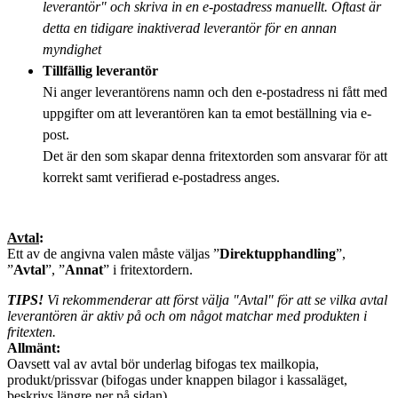
leverantör" och skriva in en e-postadress manuellt. Oftast är
detta en tidigare inaktiverad leverantör för en annan
myndighet
Tillfällig leverantör
Ni anger leverantörens namn och den e-postadress ni fått med
uppgifter om att leverantören kan ta emot beställning via e-
post.
Det är den som skapar denna fritextorden som ansvarar för att
korrekt samt verifierad e-postadress anges.
Avtal
:
Ett av de angivna valen måste väljas ”
Direktupphandling
”,
”
Avtal
”, ”
Annat
” i fritextordern.
TIPS!
Vi rekommenderar att först välja "Avtal" för att se vilka avtal
leverantören är aktiv på och om något matchar med produkten i
fritexten.
Allmänt:
Oavsett val av avtal bör underlag bifogas tex mailkopia,
produkt/prissvar (bifogas under knappen bilagor i kassaläget,
beskrivs längre ner på sidan)