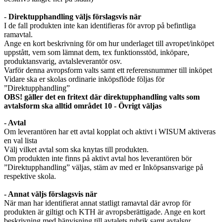
-
Direktupphandling väljs förslagsvis när
I de fall produkten inte kan identifieras för avrop på befintliga
ramavtal.
Ange en kort beskrivning för om hur underlaget till avropet/inköpet
uppstått, vem som lämnat dem, tex funktionsstöd, inköpare,
produktansvarig, avtalsleverantör osv.
Varför denna avropsform valts samt ett referensnummer till inköpet
Vidare ska er skolas ordinarie inköpsflöde följas för
”Direktupphandling”
OBS! gäller det en fritext där direktupphandling valts som
avtalsform ska alltid området 10 - Övrigt väljas
- Avtal
Om leverantören har ett avtal kopplat och aktivt i WISUM aktiveras
en val lista
Välj vilket avtal som ska knytas till produkten.
Om produkten inte finns på aktivt avtal hos leverantören bör
”Direktupphandling” väljas, stäm av med er Inköpsansvarige på
respektive skola.
- Annat väljs förslagsvis när
När man har identifierat annat statligt ramavtal där avrop för
produkten är giltigt och KTH är avropsberättigade. Ange en kort
beskrivning med hänvisning till avtalets rubrik samt avtalsnr.