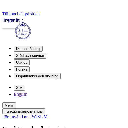
Till innehåll på sidan
Logga in
Intranät
Din anställning
Stöd och service
Utbilda
Forska
Organisation och styrning
Sök
English
Meny
Funktionsbeskrivningar
För användare i WISUM