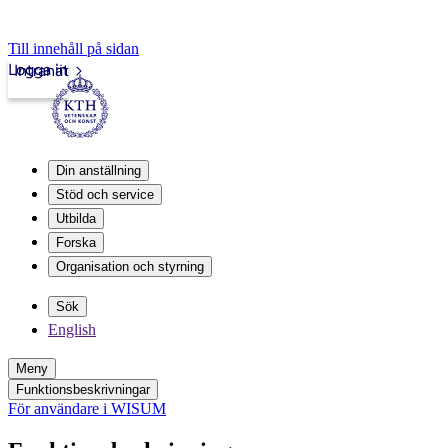
Till innehåll på sidan
Logga in
Intranät
Din anställning
Stöd och service
Utbilda
Forska
Organisation och styrning
Sök
English
Meny
Funktionsbeskrivningar
För användare i WISUM