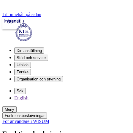
Till innehåll på sidan
Logga in
Intranät
Din anställning
Stöd och service
Utbilda
Forska
Organisation och styrning
Sök
English
Meny
Funktionsbeskrivningar
För användare i WISUM