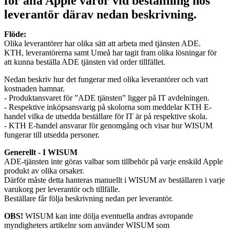
för alla Apple varor vid beställning hos
leverantör därav nedan beskrivning.
Flöde:
Olika leverantörer har olika sätt att arbeta med tjänsten ADE.
KTH, leverantörerna samt Umeå har tagit fram olika lösningar för
att kunna beställa ADE tjänsten vid order tillfället.
Nedan beskriv hur det fungerar med olika leverantörer och vart
kostnaden hamnar.
- Produktansvaret för ”ADE tjänsten” ligger på IT avdelningen.
- Respektive inköpsansvarig på skolorna som meddelar KTH E-
handel vilka de utsedda beställare för IT är på respektive skola.
- KTH E-handel ansvarar för genomgång och visar hur WISUM
fungerar till utsedda personer.
Generellt - I WISUM
ADE-tjänsten inte göras valbar som tillbehör på varje enskild Apple
produkt av olika orsaker.
Därför måste detta hanteras manuellt i WISUM av beställaren i varje
varukorg per leverantör och tillfälle.
Beställare får följa beskrivning nedan per leverantör.
OBS!
WISUM kan inte dölja eventuella andras avropande
myndigheters artikelnr som använder WISUM som