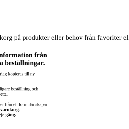
ukorg på produkter eller behov från favoriter el
information från
ya beställningar.
lag kopieras till ny
digare beställning och
etta.
er från ett formulär skapar
y varukorg
.
rje gång.