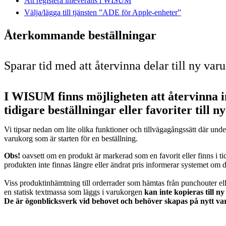
Att registera inleverans i WISUM
Välja/lägga till tjänsten ”ADE för Apple-enheter”
Återkommande beställningar
Sparar tid med att återvinna delar till ny var
I WISUM finns möjligheten att återvinna 
tidigare beställningar eller favoriter till n
Vi tipsar nedan om lite olika funktioner och tillvägagångssätt där under
varukorg som är starten för en beställning.
Obs!
oavsett om en produkt är markerad som en favorit eller finns i ti
produkten inte finnas längre eller ändrat pris informerar systemet om d
Viss produktinhämtning till orderrader som hämtas från punchouter ell
en statisk textmassa som läggs i varukorgen
kan inte kopieras till n
De är ögonblicksverk vid behovet och behöver skapas på nytt va