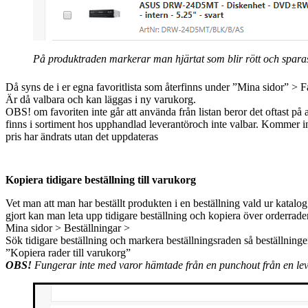
På produktraden markerar man hjärtat som blir rött och sparas 
Då syns de i er egna favoritlista som återfinns under ”Mina sidor” > F
Är då valbara och kan läggas i ny varukorg.
OBS! om favoriten inte går att använda från listan beror det oftast på 
finns i sortiment hos upphandlad leverantöroch inte valbar. Kommer in
pris har ändrats utan det uppdateras
Kopiera tidigare beställning till varukorg
Vet man att man har beställt produkten i en beställning vald ur katalog
gjort kan man leta upp tidigare beställning och kopiera över orderrader
Mina sidor > Beställningar >
Sök tidigare beställning och markera beställningsraden så beställning
”Kopiera rader till varukorg”
OBS!
Fungerar inte med varor hämtade från en punchout från en lev