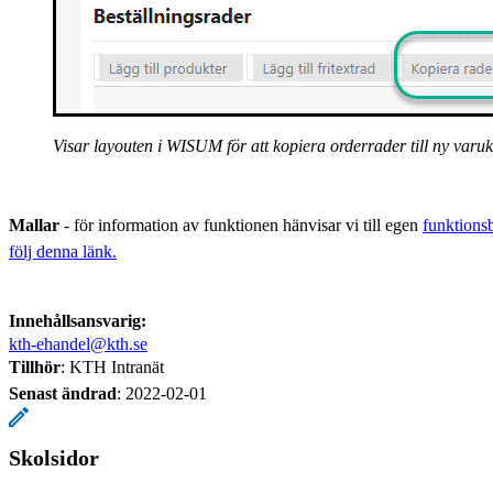
Visar layouten i WISUM för att kopiera orderrader till ny varu
Mallar
- för information av funktionen hänvisar vi till egen
funktions
följ denna länk.
Innehållsansvarig:
kth-ehandel@kth.se
Tillhör
: KTH Intranät
Senast ändrad
:
2022-02-01
Skolsidor