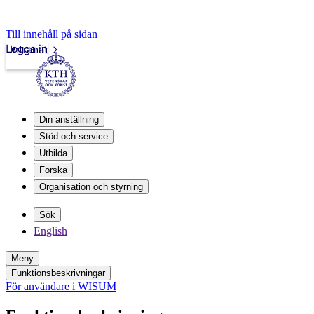
Till innehåll på sidan
Logga in
Intranät
Din anställning
Stöd och service
Utbilda
Forska
Organisation och styrning
Sök
English
Meny
Funktionsbeskrivningar
För användare i WISUM