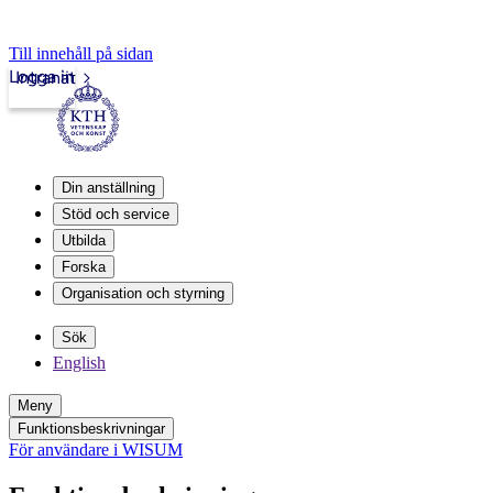
Till innehåll på sidan
Logga in
Intranät
Din anställning
Stöd och service
Utbilda
Forska
Organisation och styrning
Sök
English
Meny
Funktionsbeskrivningar
För användare i WISUM