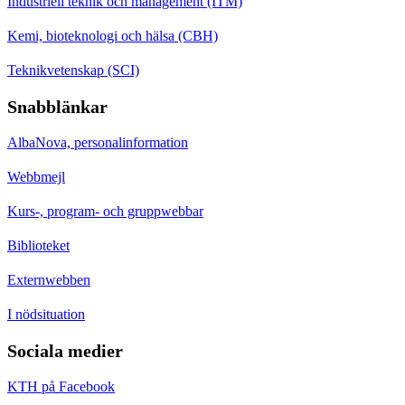
Industriell teknik och management (ITM)
Kemi, bioteknologi och hälsa (CBH)
Teknikvetenskap (SCI)
Snabblänkar
AlbaNova, personalinformation
Webbmejl
Kurs-, program- och gruppwebbar
Biblioteket
Externwebben
I nödsituation
Sociala medier
KTH på Facebook