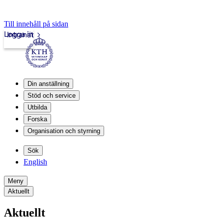
Till innehåll på sidan
Logga in
Intranät
Din anställning
Stöd och service
Utbilda
Forska
Organisation och styrning
Sök
English
Meny
Aktuellt
Aktuellt