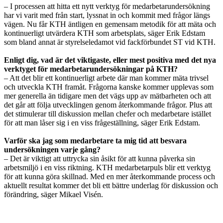
– I processen att hitta ett nytt verktyg för medarbetarundersökning
har vi varit med från start, lyssnat in och kommit med frågor längs
vägen. Nu får KTH äntligen en gemensam metodik för att mäta och
kontinuerligt utvärdera KTH som arbetsplats, säger Erik Edstam
som bland annat är styrelseledamot vid fackförbundet ST vid KTH.
Enligt dig, vad är det viktigaste, eller mest positiva med det nya
verktyget för medarbetarundersökningar på KTH?
– Att det blir ett kontinuerligt arbete där man kommer mäta trivsel
och utveckla KTH framåt. Frågorna kanske kommer upplevas som
mer generella än tidigare men det vägs upp av mätbarheten och att
det går att följa utvecklingen genom återkommande frågor. Plus att
det stimulerar till diskussion mellan chefer och medarbetare istället
för att man låser sig i en viss frågeställning, säger Erik Edstam.
Varför ska jag som medarbetare ta mig tid att besvara
undersökningen varje gång?
– Det är viktigt att uttrycka sin åsikt för att kunna påverka sin
arbetsmiljö i en viss riktning. KTH medarbetarpuls blir ett verktyg
för att kunna göra skillnad. Med en mer återkommande process och
aktuellt resultat kommer det bli ett bättre underlag för diskussion och
förändring, säger Mikael Visén.