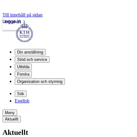
Till innehåll på sidan
Logga in
Intranät
Din anställning
Stöd och service
Utbilda
Forska
Organisation och styrning
Sök
English
Meny
Aktuellt
Aktuellt