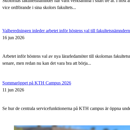
Skolornas fakultetsnämnder har varit verksamma i snart tre år. I höst 
vice ordförande i sina skolors fakultets...
Valberedningen inleder arbetet inför höstens val till fakultetsnämnder
16 jun 2026
Arbetet inför höstens val av nya lärarledamöter till skolornas fakul
senare, men redan nu kan det vara bra att börja...
Sommaröppet på KTH Campus 2026
11 jun 2026
Se hur de centrala servicefunktionerna på KTH campus är öppna un