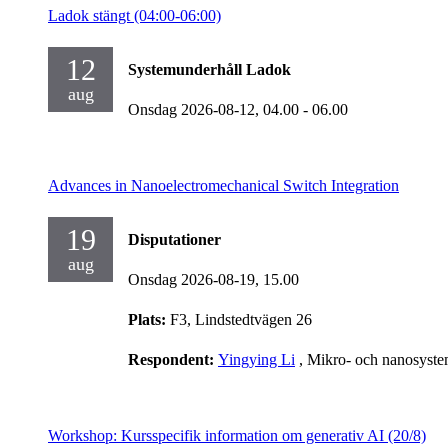
Ladok stängt (04:00-06:00)
12
Systemunderhåll Ladok
aug
Onsdag 2026-08-12,
04.00
- 06.00
Advances in Nanoelectromechanical Switch Integration
19
Disputationer
aug
Onsdag 2026-08-19,
15.00
Plats:
F3, Lindstedtvägen 26
Respondent:
Yingying Li
, Mikro- och nanosyst
Workshop: Kursspecifik information om generativ AI (20/8)