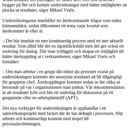
bygger på fler och kortare undersökningar med bättre möjligheter att
plocka ut resultatet, säger Mikael Visén.
Undersökningarna innehåller tio återkommande frågor som mäter
kärnområden, sedan tillkommer ett tema varje kvartal som
återkommer år efter år.
– Det här innebär en mer kontinuerlig process med ett mer aktuellt
resultat. Som alltid blir det en ögonblicksbild men det ger också ett
underlag för dialog. Där man tydliggör och skapar en möjlighet till
bättre återkoppling ut i verksamheten, säger Mikael Visén och
fortsätter:
– Om man arbetar i en grupp där minst sju personer svarat på
undersökningen kommer det anonyma resultatet att bli tillgängligt
för gruppens chef. Återkopplingen kommer sedan se lite olika ut
beroende på var i organisationen man jobbar. Vår rekommendation
är att resultatet lyfts och blir ett underlag för diskussion på ett
gruppmöte eller en arbetsplatsträff (APT).
Det nya verktyget för undersökningen är upphandlat i ett
samverkansprojekt med facket där de har deltagit i processen, följt
arbetet och kontinuerligt kommit med inspel till
personalavdelningen.