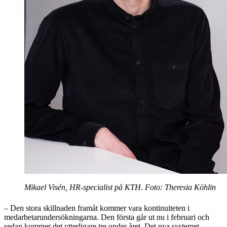
Mikael Visén, HR-specialist på KTH. Foto: Theresia Köhlin
– Den stora skillnaden framåt kommer vara kontinuiteten i
medarbetarundersökningarna. Den första går ut nu i februari och
sedan kommer det ytterligare tre under året. Det nya systemet