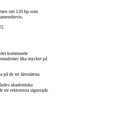
xamen om 120 hp som
examensbevis.
22.
på det kommande
amstudenter lika mycket på
 på de tre lärosätena
amlades akademiska
de tre rektorerna signerade