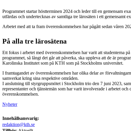
Programmet startar höstterminen 2024 och leder till en gemensam e
utfärdas och undertecknas av samtliga tre lärosäten i ett gemensamt 
Arbetet med att ta fram överenskommelsen har pågått sedan våren 20
På alla tre lärosätena
Ett fokus i arbetet med överenskommelsen har varit att studenterna 
programmet, så långt det går att påverka, ska uppleva att de är progr
Karolinska Institutet som på KTH som på Stockholms universitet.
I framtagandet av överenskommelsen har olika delar av förvaltningarna
samverkat kring sina respektive områden.
I anslutning till styrgruppsmötet i Stockholm trio den 7 juni 2023, s
representanter och tjänstemän som har varit involverade i arbetet och 
överenskommelsen.
Nyheter
Innehållsansvarig:
redaktion@kth.se
Tillhör
: Aktuellt